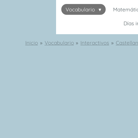
Vocabulario
Matemáti
Días 
Inicio
»
Vocabulario
»
Interactivos
»
Castella