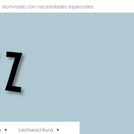
 a alumnado con necesidades especiales.
ca
Lectoescritura