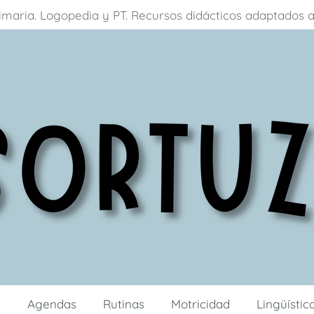
primaria. Logopedia y PT. Recursos didácticos adaptados

Agendas
Rutinas
Motricidad
Lingüísti