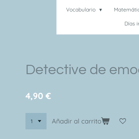
Vocabulario
Matemáti
Días 
Detective de emo
4,90 €
Añadir al carrito