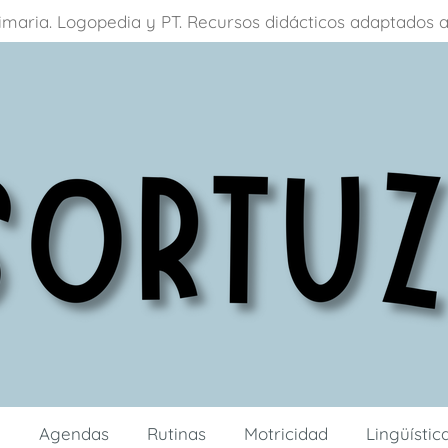
primaria. Logopedia y PT. Recursos didácticos adaptados

Agendas
Rutinas
Motricidad
Lingüísti