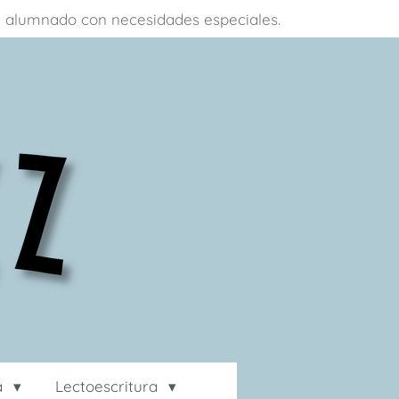
 a alumnado con necesidades especiales.
ca
Lectoescritura