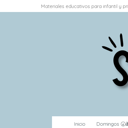
Materiales educativos para infantil y 
Ir
al
contenido
principal
Inicio
Domingos 🕢