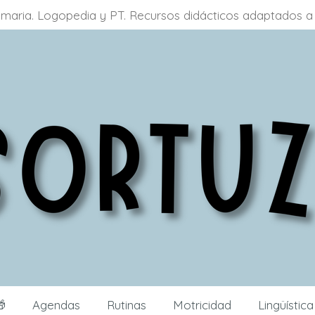
primaria. Logopedia y PT. Recursos didácticos adaptados

Agendas
Rutinas
Motricidad
Lingüístic