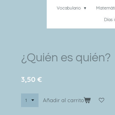
Vocabulario
Matemát
Días 
¿Quién es quién?
3,50 €
Añadir al carrito