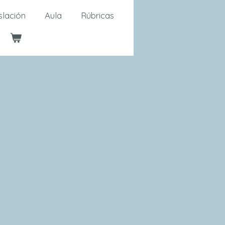
slación
Aula
Rúbricas