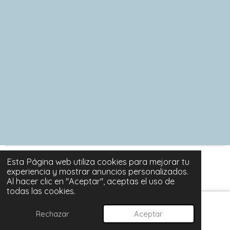
o
o
o
o
m
m
m
m
p
p
p
p
a
a
a
a
r
r
r
r
t
t
t
t
i
i
i
i
r
r
r
r
Esta Página web utiliza cookies para mejorar tu
© 2024 - 2026 SORTUZZ
experiencia y mostrar anuncios personalizados.
Con la tecnología de
Webador
Al hacer clic en "Aceptar", aceptas el uso de
todas las cookies.
Rechazar
Aceptar
Correo electrónico
Instagram