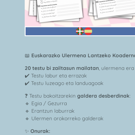
📖
Euskarazko Ulermena Lantzeko Koadern
20 testu bi zailtasun mailatan
, ulermena era
✔️ Testu labur eta errazak
✔️ Testu luzeago eta landuagoak
❓ Testu bakoitzarekin
galdera desberdinak
:
🔹 Egia / Gezurra
🔹 Erantzun laburrak
🔹 Ulermen orokorreko galderak
✨
Onurak: