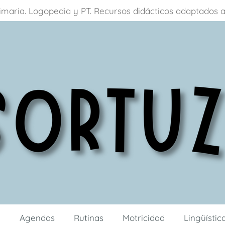
primaria. Logopedia y PT. Recursos didácticos adaptados

Agendas
Rutinas
Motricidad
Lingüísti