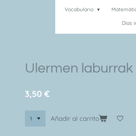
Vocabulario
Matemáti
Días 
Ulermen laburrak 
3,50 €
Añadir al carrito