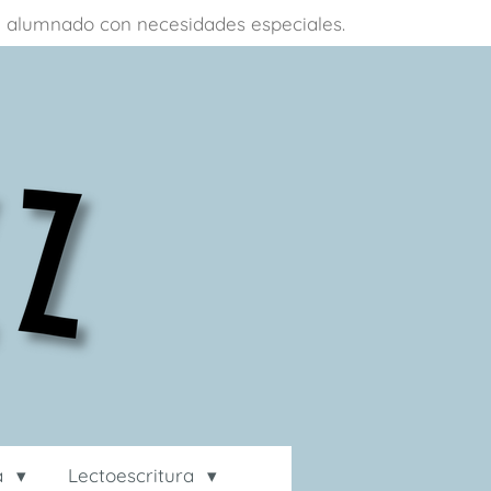
 a alumnado con necesidades especiales.
ca
Lectoescritura