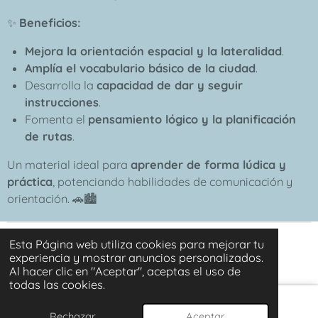
✨
Beneficios:
Mejora la orientación espacial y la lateralidad
.
Amplía el vocabulario básico de la ciudad
.
Desarrolla la
capacidad de dar y seguir
instrucciones
.
Fomenta el
pensamiento lógico y la planificación
de rutas
.
Un material ideal para
aprender de forma lúdica y
práctica
, potenciando habilidades de comunicación y
orientación. 🚗🏙️
Esta Página web utiliza cookies para mejorar tu
© 2024 - 2026 SORTUZZ
experiencia y mostrar anuncios personalizados.
Con la tecnología de
Webador
Al hacer clic en "Aceptar", aceptas el uso de
todas las cookies.
Rechazar
Aceptar