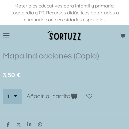
Materiales educativos para infantil y primaria.
Ir
Logopedia y PT. Recursos didácticos adaptados a
al
alumnado con necesidades especiales.
contenido
principal
Mapa indicaciones (Copia)
3,50 €
Añadir al carrito
C
C
C
C