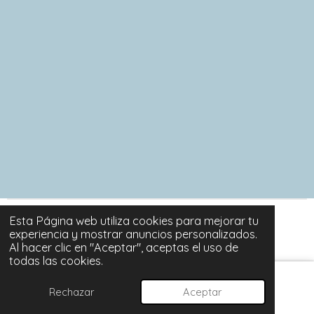
o
o
o
o
m
m
m
m
p
p
p
p
a
a
a
a
r
r
r
r
t
t
t
t
i
i
i
i
r
r
r
r
Esta Página web utiliza cookies para mejorar tu
© 2024 - 2026 SORTUZZ
experiencia y mostrar anuncios personalizados.
Con la tecnología de
Webador
Al hacer clic en "Aceptar", aceptas el uso de
todas las cookies.
Rechazar
Aceptar
Correo electrónico
Instagram