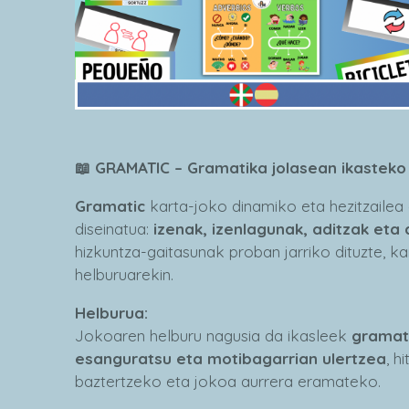
📖 GRAMATIC – Gramatika jolasean ikasteko
Gramatic
karta-joko dinamiko eta hezitzailea
diseinatua:
izenak, izenlagunak, aditzak eta
hizkuntza-gaitasunak proban jarriko dituzte, k
helburuarekin.
Helburua:
Jokoaren helburu nagusia da ikasleek
gramat
esanguratsu eta motibagarrian ulertzea
, h
baztertzeko eta jokoa aurrera eramateko.