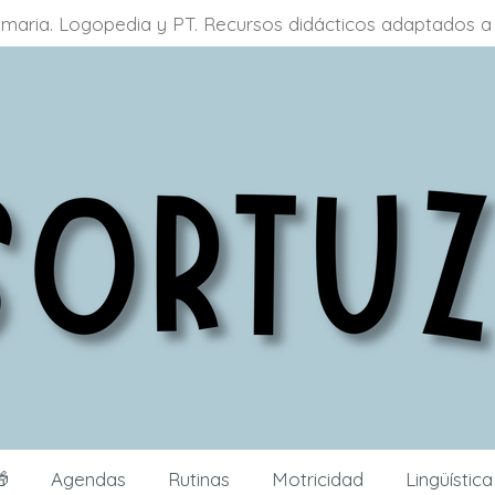
primaria. Logopedia y PT. Recursos didácticos adaptados

Agendas
Rutinas
Motricidad
Lingüístic