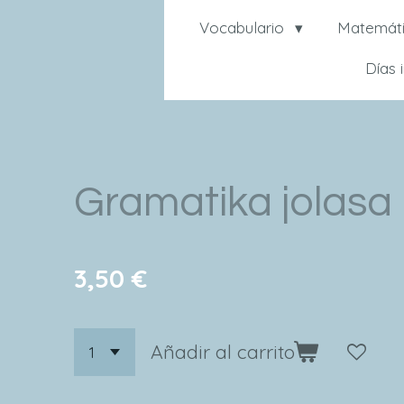
Vocabulario
Matemát
Días 
Gramatika jolasa
3,50 €
Añadir al carrito