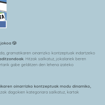
 jokoa 🎲
 da, gramatikaren oinarrizko kontzeptuak indartzeko
 aditzondoak
. Hitzak sailkatuz, jokalariek beren
artarik gabe gelditzen den lehena izateko
ikaren oinarrizko kontzeptuak modu dinamiko,
itzak dagokien kategoriara sailkatuz, kartak