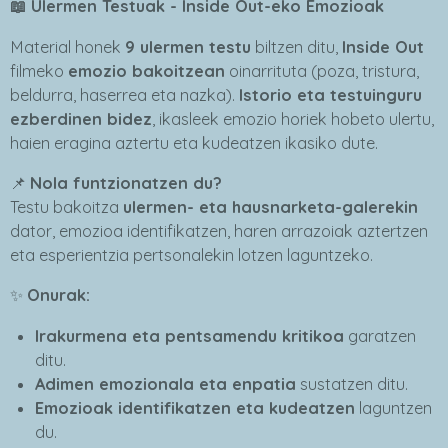
📖 Ulermen Testuak - Inside Out-eko Emozioak
Material honek
9 ulermen testu
biltzen ditu,
Inside Out
filmeko
emozio bakoitzean
oinarrituta (poza, tristura,
beldurra, haserrea eta nazka).
Istorio eta testuinguru
ezberdinen bidez
, ikasleek emozio horiek hobeto ulertu,
haien eragina aztertu eta kudeatzen ikasiko dute.
📌
Nola funtzionatzen du?
Testu bakoitza
ulermen- eta hausnarketa-galerekin
dator, emozioa identifikatzen, haren arrazoiak aztertzen
eta esperientzia pertsonalekin lotzen laguntzeko.
✨
Onurak:
Irakurmena eta pentsamendu kritikoa
garatzen
ditu.
Adimen emozionala eta enpatia
sustatzen ditu.
Emozioak identifikatzen eta kudeatzen
laguntzen
du.