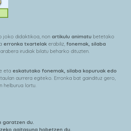
o joko didaktikoa, non
artikulu animatu
betetako
ta
erronka txartelak
erabiliz,
fonemak, silaba
n
arabera irudiak bilatu beharko dituzten.
te eta
eskatutako fonemak, silaba kopuruak edo
 taulan aurrera egiteko. Erronka bat gaindituz gero,
 helburua lortu.
 garatzen du.
tzeko gaitasuna hobetzen du.