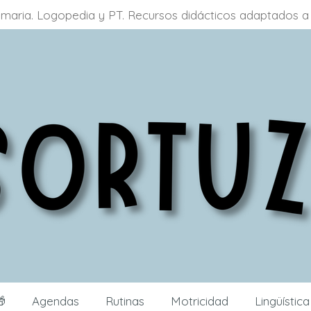
primaria. Logopedia y PT. Recursos didácticos adaptados

Agendas
Rutinas
Motricidad
Lingüístic