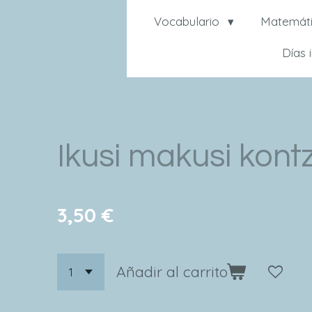
Vocabulario
Matemát
Días 
Ikusi makusi kont
3,50 €
Añadir al carrito