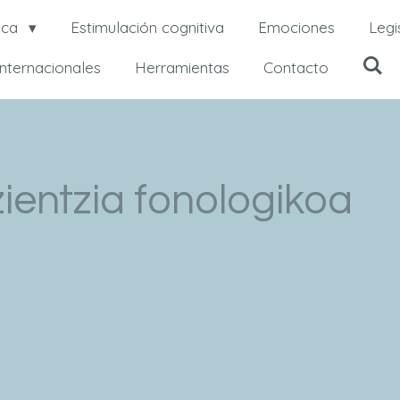
ica
Estimulación cognitiva
Emociones
Legi
internacionales
Herramientas
Contacto
zientzia fonologikoa