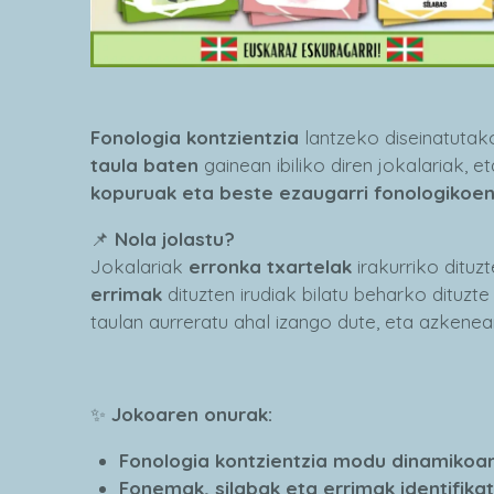
Fonologia kontzientzia
lantzeko diseinatutak
taula baten
gainean ibiliko diren jokalariak, e
kopuruak eta beste ezaugarri fonologikoe
📌
Nola jolastu?
Jokalariak
erronka txartelak
irakurriko dituz
errimak
dituzten irudiak bilatu beharko dituzte
taulan aurreratu ahal izango dute, eta azkenean
✨
Jokoaren onurak:
Fonologia kontzientzia modu dinamikoan
Fonemak, silabak eta errimak identifika