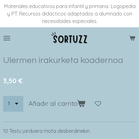
Materiales educativos para infantil y primaria. Logopedia
Ir
y PT. Recursos didácticos adaptados a alumnado con
al
necesidades especiales.
contenido
principal
Ulermen irakurketa koadernoa
3,50 €
Añadir al carrito
10 Testu jarduera mota desberdinekin.