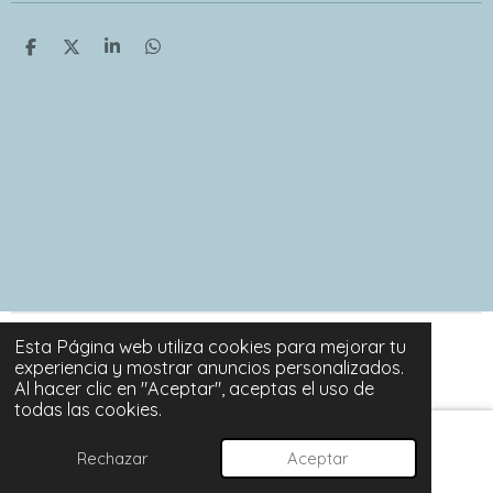
C
C
C
C
o
o
o
o
m
m
m
m
p
p
p
p
a
a
a
a
r
r
r
r
t
t
t
t
i
i
i
i
r
r
r
r
Esta Página web utiliza cookies para mejorar tu
© 2024 - 2026 SORTUZZ
experiencia y mostrar anuncios personalizados.
Con la tecnología de
Webador
Al hacer clic en "Aceptar", aceptas el uso de
todas las cookies.
Rechazar
Aceptar
Correo electrónico
Instagram